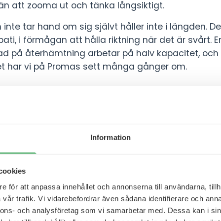
 än att zooma ut och tänka långsiktigt.
nte tar hand om sig självt håller inte i längden. De
pati, i förmågan att hålla riktning när det är svårt. 
rad på återhämtning arbetar på halv kapacitet, och
 Det har vi på Promas sett många gånger om.
 problemet ingen vill prata om
 lång tid behandlat stressrelaterad ohälsa som ett 
n behöver hjälp. Vi hänvisar till företagshälsovård,
Information
 ett par veckors sjukskrivning.
på något som fler behöver ta med sig:
problemet si
cookies
rna.
e för att anpassa innehållet och annonserna till användarna, tillh
vår trafik. Vi vidarebefordrar även sådana identifierare och anna
kisk ohälsa fortsätter att öka. Chefer tillhör de y
nnons- och analysföretag som vi samarbetar med. Dessa kan i sin
 de flesta arbetsgivare i dag har policys och progr