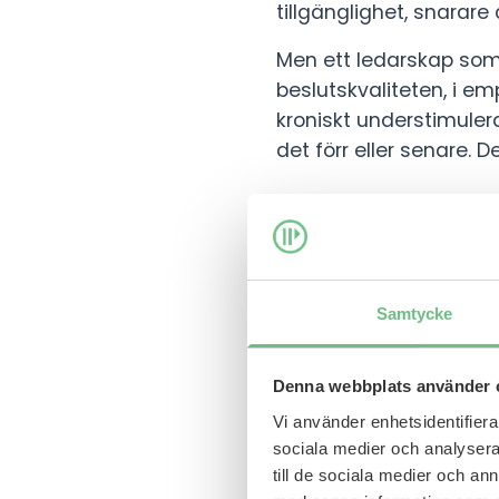
tillgänglighet, snarare
Men ett ledarskap som i
beslutskvaliteten, i em
kroniskt understimule
det förr eller senare.
Det strukturella
Vi har i Sverige under
mår dåligt. Den persone
Samtycke
stresshantering, kanske
Men statistiken pekar 
Denna webbplats använder 
i de enskilda individe
Vi använder enhetsidentifierar
sociala medier och analysera 
Sjukskrivningar för psy
till de sociala medier och a
hårdast. Och trots att