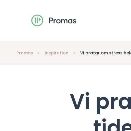
Promas
>
Inspiration
>
Vi pratar om stress hel
Vi pr
tid