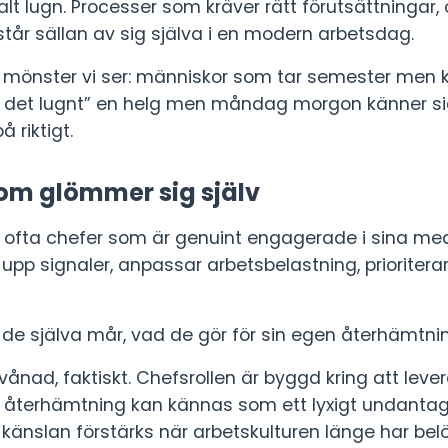
 lugn. Processer som kräver rätt förutsättningar,
tår sällan av sig själva i en modern arbetsdag.
et mönster vi ser: människor som tar semester men k
ar det lugnt” en helg men måndag morgon känner si
 riktigt.
om glömmer sig själv
ag ofta chefer som är genuint engagerade i sina m
pp signaler, anpassar arbetsbelastning, prioriterar
de själva mår, vad de gör för sin egen återhämtning,
örvånad, faktiskt. Chefsrollen är byggd kring att leve
n återhämtning kan kännas som ett lyxigt undantag is
 känslan förstärks när arbetskulturen länge har bel