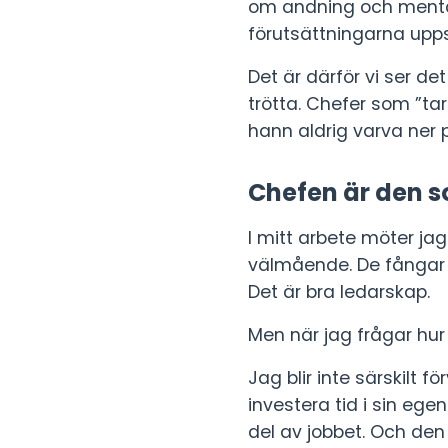
om andning och mentalt
förutsättningarna upps
Det är därför vi ser d
trötta. Chefer som ”t
hann aldrig varva ner på
Chefen är den s
I mitt arbete möter j
välmående. De fångar u
Det är bra ledarskap.
Men när jag frågar hur 
Jag blir inte särskilt f
investera tid i sin ege
del av jobbet. Och den