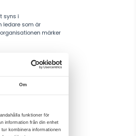
t syns i
En ledare som är
 organisationen märker
individproblem. Någon
 kanske en kurs i
Om
tter i miljöerna, inte
andahålla funktioner för
n information från din enhet
rkesgrupper som drabbas
 tur kombinera informationen
am för välmående, är