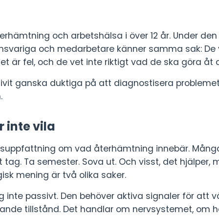
rhämtning och arbetshälsa i över 12 år. Under den t
ansvariga och medarbetare känner samma sak: De v
t är fel, och de vet inte riktigt vad de ska göra åt 
ivit ganska duktiga på att diagnostisera probleme
.
 inte vila
issuppfattning om vad återhämtning innebär. Många
 tag. Ta semester. Sova ut. Och visst, det hjälper, 
isk mening är två olika saker.
 inte passivt. Den behöver aktiva signaler för att v
läkande tillstånd. Det handlar om nervsystemet, om