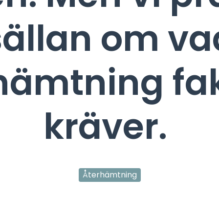
sällan om va
hämtning fak
kräver.
Återhämtning