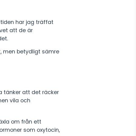
iden har jag träffat
et att de är
det.
t, men betydligt sämre
 tänker att det räcker
men vila och
äxla om från ett
 hormoner som oxytocin,