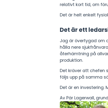
relativt kort tid, om fö
Det är helt enkelt fysi
Det är ett leda
Jag är övertygad om a
hålla nere sjukfrånvaro
återhämtning på allvar
produktion.
Det kräver att chefen 
följs upp på samma sä
Det är en investering.
Av Pär Lagerwall, grun