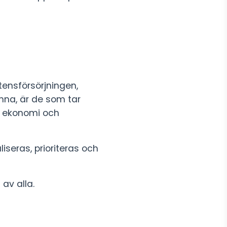
ensförsörjningen,
anna, är de som tar
ar ekonomi och
seras, prioriteras och
av alla.