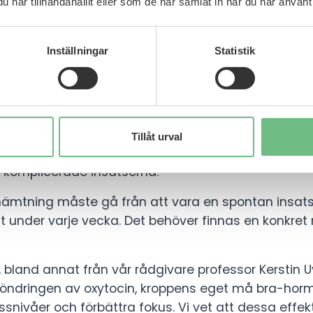
har tillhandahållit eller som de har samlat in när du har använt 
å mätbara resultat.
ror det på att de flesta insatser är reaktiva. De s
Inställningar
Statistik
t vi behöver, det som faktiskt fungerar, är återhäm
ng som är förebyggande, regelbunden, och mätbar.
erar
Tillåt urval
med över 10 000 arbetsplatser har vi sett vad som g
, komplicerade insatserna.
erhämtning måste gå från att vara en spontan insa
gt under varje vecka. Det behöver finnas en konkr
n, bland annat från vår rådgivare professor Kerstin 
söndringen av oxytocin, kroppens eget må bra-horm
ssnivåer och förbättra fokus. Vi vet att dessa effe