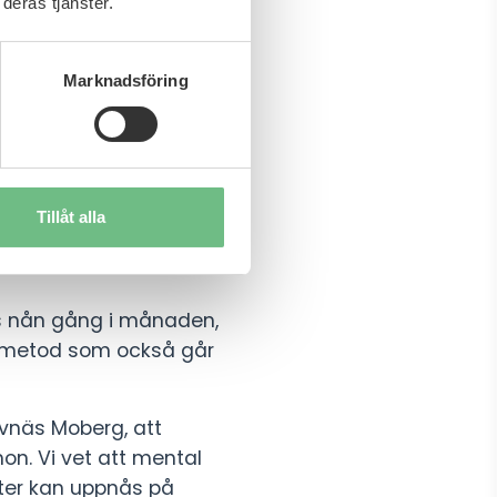
deras tjänster.
ätts in när någon redan
Marknadsföring
tning som är inbyggd i
Tillåt alla
ör skillnad. Och det är
ts nån gång i månaden,
et metod som också går
Uvnäs Moberg, att
on. Vi vet att mental
kter kan uppnås på