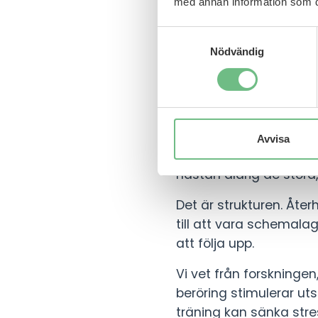
med annan information som du 
det få som kan peka p
Samtyckesval
Om du frågar mig så be
Nödvändig
är på väg att falla. De
vardagen. Återhämtni
Vad vi vet fung
Avvisa
Under 20 år av arbete 
nästan aldrig de stora
Det är strukturen. Åt
till att vara schemala
att följa upp.
Vi vet från forskninge
beröring stimulerar ut
träning kan sänka stre