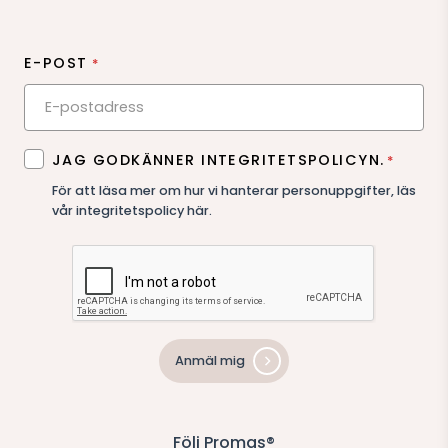
E-POST
*
SAMTYCKE
JAG GODKÄNNER INTEGRITETSPOLICYN.
*
*
För att läsa mer om hur vi hanterar personuppgifter,
läs
vår integritetspolicy här
.
Anmäl mig
Följ Promas®