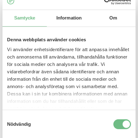
Samtycke
Information
Om
Denna webbplats använder cookies
Vi använder enhetsidentifierare för att anpassa innehållet
och annonserna till användarna, tillhandahålla funktioner
för sociala medier och analysera vår trafik. Vi
vidarebefordrar även sådana identifierare och annan
information från din enhet till de sociala medier och
annons- och analysföretag som vi samarbetar med.
Dessa kan i sin tur kombinera informationen med annan
– Vi har kämpat för att behålla
information som du har tillhandahållit eller som de har
återhämtningsfåtöljen i perioder av
samlat in när du har använt deras tjänster.
nedskärningar, för den är väldigt omtyckt.
Samtyckesval
Möjligheten till återhämtning lyfter vi fram
Nödvändig
när vi nyanställer, det är bra att veta att vi