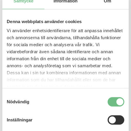
att minska belastningen på nedre delen av
Samtycke
Information
Om
ryggen, särskilt om skrivbordet inte går att
justera i höjd.
Denna webbplats använder cookies
Handledsstöd
minskar risken för
Vi använder enhetsidentifierare för att anpassa innehållet
belastningsskador i handlederna genom
och annonserna till användarna, tillhandahålla funktioner
att ge ett bekvämt stöd när du använder
för sociala medier och analysera vår trafik. Vi
tangentbord och mus.
vidarebefordrar även sådana identifierare och annan
Står du upp och jobbar mycket på ett hårt
information från din enhet till de sociala medier och
underlag kan du minska belastningen på
annons- och analysföretag som vi samarbetar med.
fötter och ben med en mjuk
ståmatta.
Dessa kan i sin tur kombinera informationen med annan
På en arbetsplats med god kognitiv
information som du har tillhandahållit eller som de har
samlat in när du har använt deras tjänster.
ergonomi är arbetsmiljön är arbetssättet
utformat på ett sätt som avlastar hjärnan
Samtyckesval
Nödvändig
som att prioritera tid för pauser och
återhämtning. Med en
återhämtningsfåtölj
kan hjärnan varva
Inställningar
ner samtidigt som massagen och värmen