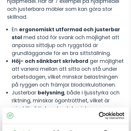
hjälpmedel. Här är 7 exempel på hjälpmedel
och justerbara möbler som kan göra stor
skillnad.
En
ergonomiskt utformad och justerbar
stol
med stöd för svank och möjlighet att
anpassa sittdjup och ryggstöd är
grundläggande för en bra sittställning.
Höj- och sänkbart skrivbord
ger möjlighet
att variera mellan att sitta och stå under
arbetsdagen, vilket minskar belastningen
på ryggen och främjar blodcirkulationen.
Justerbar
belysning
, både i ljusstyrka och
riktning, minskar ögontrötthet, vilket är
särskilt viktigt under det mörka
vinterhalvåret hos oss i Skandinavien.
Fotpallar
som stödjer benen och hjälper till