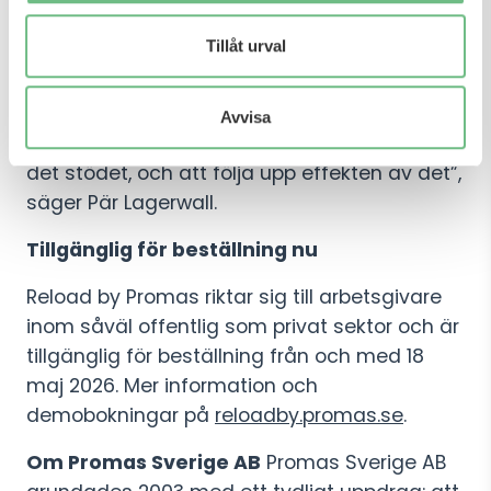
”Återhämtning är inte en belöning för dem
Tillåt urval
som hinner med det. Det är en förutsättning
för att kunna prestera och må bra på jobbet,
dag efter dag. Reload by Promas gör det
Avvisa
möjligt för arbetsgivare att ge sin personal
det stödet, och att följa upp effekten av det”,
säger Pär Lagerwall.
Tillgänglig för beställning nu
Reload by Promas riktar sig till arbetsgivare
inom såväl offentlig som privat sektor och är
tillgänglig för beställning från och med 18
maj 2026. Mer information och
demobokningar på
reloadby.promas.se
.
Om Promas Sverige AB
Promas Sverige AB