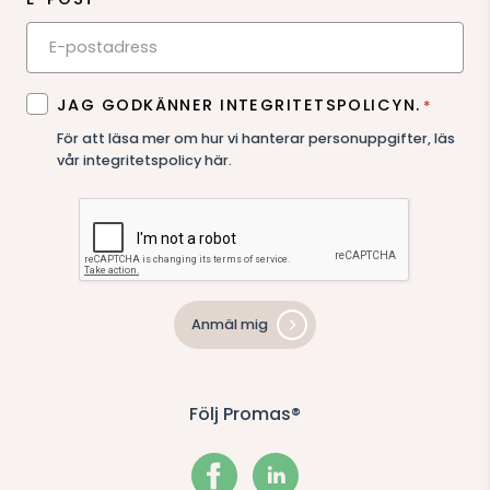
SAMTYCKE
JAG GODKÄNNER INTEGRITETSPOLICYN.
*
*
För att läsa mer om hur vi hanterar personuppgifter,
läs
vår integritetspolicy här
.
Anmäl mig
Följ Promas®
Facebook
LinkedIn