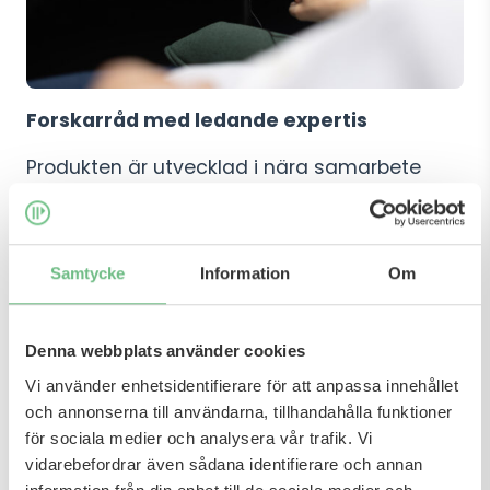
Forskarråd med ledande expertis
Produkten är utvecklad i nära samarbete
med Promas forskarråd, som samlar
ledande expertis inom oxytocin, mental
träning, stress och folkhälsa. Forskningen har
Samtycke
Information
Om
varit vägledande i utvecklingen av såväl
fåtöljen som de mentala programmen och
den digitala plattformen.
Denna webbplats använder cookies
Vi använder enhetsidentifierare för att anpassa innehållet
”Vi har bidraget till hälsofrämjande
och annonserna till användarna, tillhandahålla funktioner
arbetsplatser i över 20 år och sett hur svårt
för sociala medier och analysera vår trafik. Vi
det är för många arbetsgivare skapa
vidarebefordrar även sådana identifierare och annan
möjlighet till återhämtning. Reload by Promas