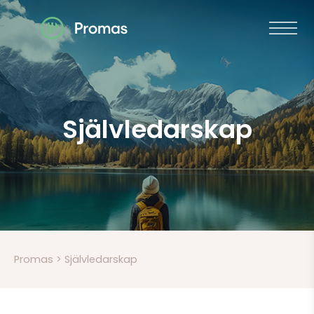
Meny
Självledarskap
7547
Promas
>
Självledarskap