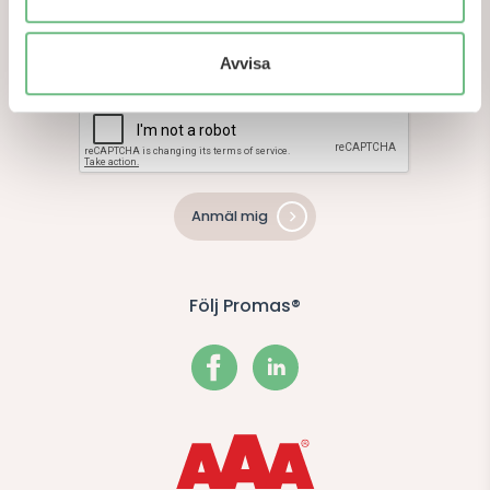
För att läsa mer om hur vi hanterar personuppgifter,
läs
vår integritetspolicy här
.
Avvisa
Anmäl mig
Följ Promas®
Facebook
LinkedIn