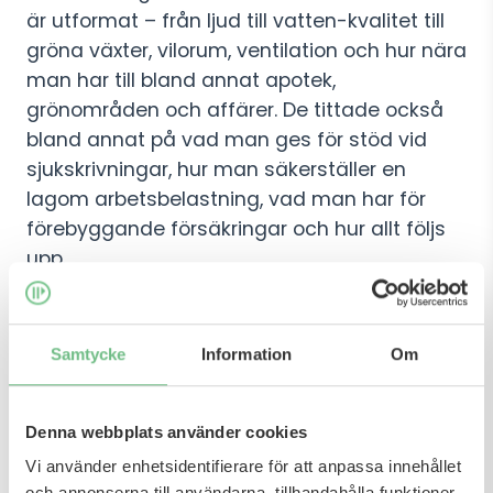
är utformat – från ljud till vatten-kvalitet till
gröna växter, vilorum, ventilation och hur nära
man har till bland annat apotek,
grönområden och affärer. De tittade också
bland annat på vad man ges för stöd vid
sjukskrivningar, hur man säkerställer en
lagom arbetsbelastning, vad man har för
förebyggande försäkringar och hur allt följs
upp.
Marie, som var en del av arbetsgruppen,
berättar att granskningen görs enligt
Samtycke
Information
Om
amerikansk standard och att vi, tack vare
svensk arbetslag, redan täcker mycket av de
Denna webbplats använder cookies
mest basala delarna – men att det ändå var
nyttigt.
Vi använder enhetsidentifierare för att anpassa innehållet
och annonserna till användarna, tillhandahålla funktioner