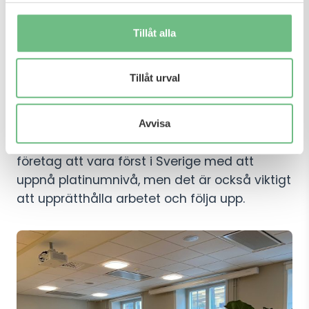
Tillåt alla
Tillåt urval
– Det var en omfattande granskning som
tog lång tid, och vi hade en stor arbetsgrupp
Avvisa
internt. Det är ett gott betyg för oss som
företag att vara först i Sverige med att
uppnå platinumnivå, men det är också viktigt
att upprätthålla arbetet och följa upp.