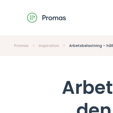
Promas
>
Inspiration
>
Arbetsbelastning – hål
Arbet
den