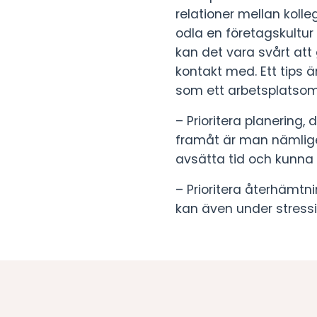
relationer mellan kolleg
odla en företagskultur 
kan det vara svårt att 
kontakt med. Ett tips ä
som ett arbetsplatsombu
– Prioritera planering,
framåt är man nämlig
avsätta tid och kunna 
– Prioritera återhämt
kan även under stressig