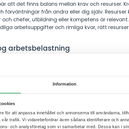
är att det finns balans mellan krav och resurser.
h förväntningar från andra eller dig själv. Resurse
 och chefer, utbildning eller kompetens är relevant
dliga arbetsuppgifter och rimliga kvar, rätt resurser 
hög arbetsbelastning
pplevt att det är mycket på jobbet och att man kä
e vara farligt, om det finns tid för återhämtning, me
arbetsbelastningen blir för hög leder det nämligen 
enskilda medarbetaren men i förlängningen också k
Information
gativ spiral som snabbt snurrar nedåt.
cookies
e för att anpassa innehållet och annonserna till användarna, tillh
vår trafik. Vi vidarebefordrar även sådana identifierare och anna
nnons- och analysföretag som vi samarbetar med. Dessa kan i sin