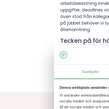
arbetsbelastning inneb
uppgifter, deadlines oc
även stöd från kollegor
på jobbet behöver vi ty
återhämtning.
Tecken på för 
Alla har någon gång u
Stress behöver dock int
vara uppmärksam. När 
konsekvenser, för den 
Samtycke
lätt att hamna i en ne
Denna webbplats använder 
Vi använder enhetsidentifierar
sociala medier och analysera 
till de sociala medier och a