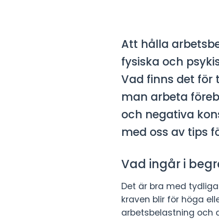
Att hålla arbetsb
fysiska och psyki
Vad finns det för
man arbeta föreb
och negativa kons
med oss av tips fo
Vad ingår i beg
Det är bra med tydliga
kraven blir för höga ell
arbetsbelastning och de