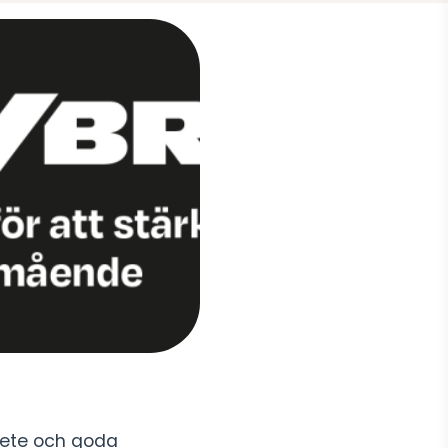
rbete och goda