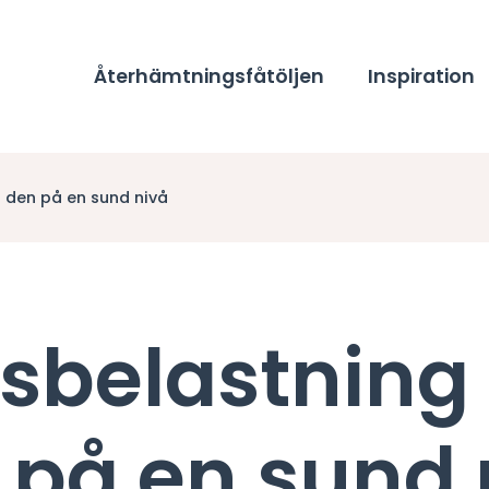
Återhämtningsfåtöljen
Inspiration
l den på en sund nivå
sbelastning 
 på en sund 