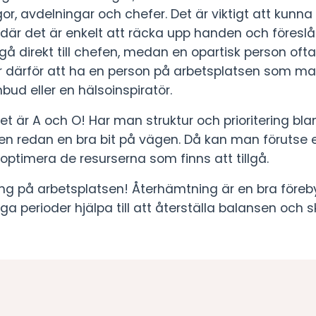
or, avdelningar och chefer. Det är viktigt att kunna 
där det är enkelt att räcka upp handen och föreslå 
gå direkt till chefen, medan en opartisk person ofta ä
r därför att ha en person på arbetsplatsen som man
d eller en hälsoinspiratör.
 det är A och O! Har man struktur och prioritering bl
en redan en bra bit på vägen. Då kan man förutse
optimera de resurserna som finns att tillgå.
ning på arbetsplatsen! Återhämtning är en bra fo
a perioder hjälpa till att återställa balansen och 