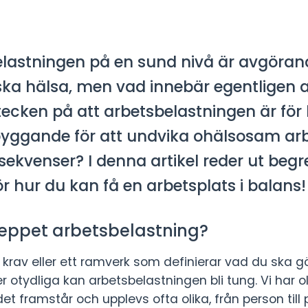
elastningen på en sund nivå är avgörand
ska hälsa, men vad innebär egentligen 
 tecken på att arbetsbelastningen är fö
yggande för att undvika ohälsosam ar
ekvenser? I denna artikel reder ut beg
̈r hur du kan få en arbetsplats i balans!
reppet arbetsbelastning?
 krav eller ett ramverk som definierar vad du ska gö
er otydliga kan arbetsbelastningen bli tung. Vi har ol
t framstår och upplevs ofta olika, från person till p