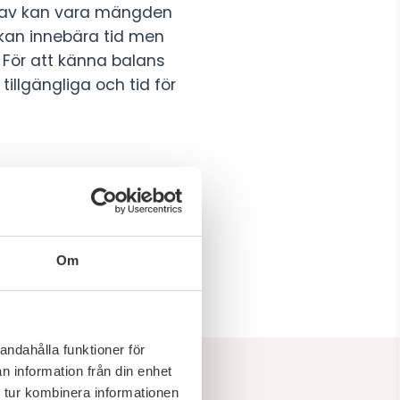
 Krav kan vara mängden
r kan innebära tid men
. För att känna balans
tillgängliga och tid för
nner sig stressad.
n det är viktigt att
ofta till negativa
ollegorna. Då är det
Om
andahålla funktioner för
n information från din enhet
 tur kombinera informationen